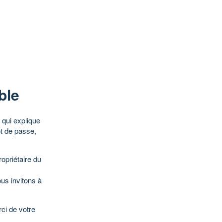
ble
qui explique
ot de passe,
opriétaire du
ous invitons à
ci de votre