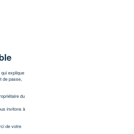
ble
qui explique
ot de passe,
opriétaire du
ous invitons à
ci de votre