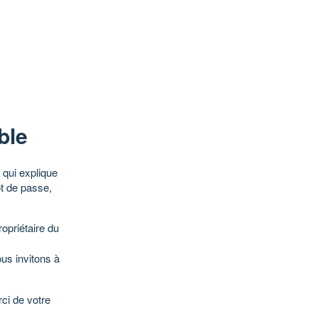
ble
qui explique
ot de passe,
opriétaire du
ous invitons à
ci de votre