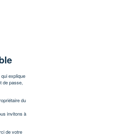
ble
qui explique
ot de passe,
opriétaire du
ous invitons à
ci de votre