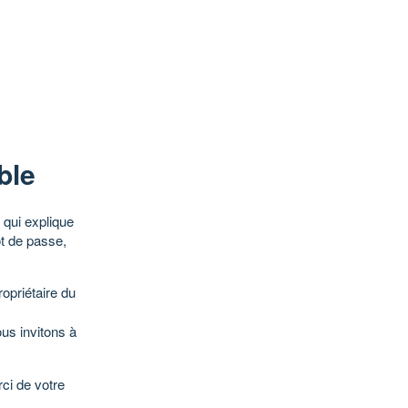
ble
qui explique
ot de passe,
opriétaire du
ous invitons à
ci de votre