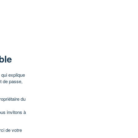
ble
qui explique
ot de passe,
opriétaire du
ous invitons à
ci de votre