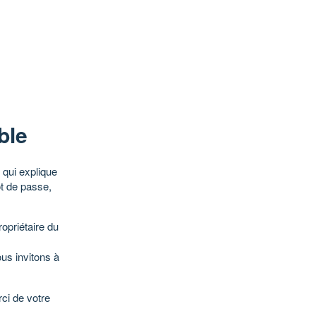
ble
qui explique
ot de passe,
opriétaire du
ous invitons à
ci de votre