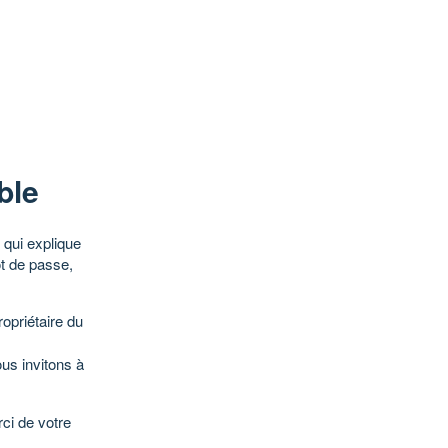
ble
qui explique
ot de passe,
opriétaire du
ous invitons à
ci de votre