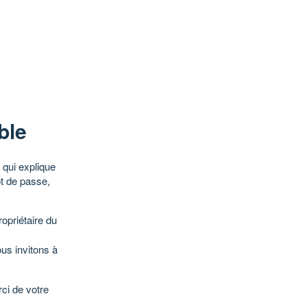
ble
qui explique
ot de passe,
opriétaire du
ous invitons à
ci de votre