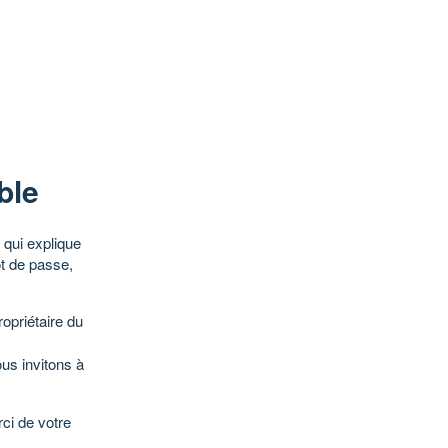
ble
qui explique
ot de passe,
opriétaire du
ous invitons à
ci de votre