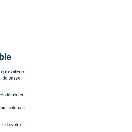
ble
qui explique
ot de passe,
opriétaire du
ous invitons à
ci de votre