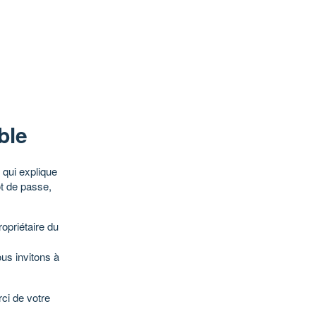
ble
qui explique
ot de passe,
opriétaire du
ous invitons à
ci de votre