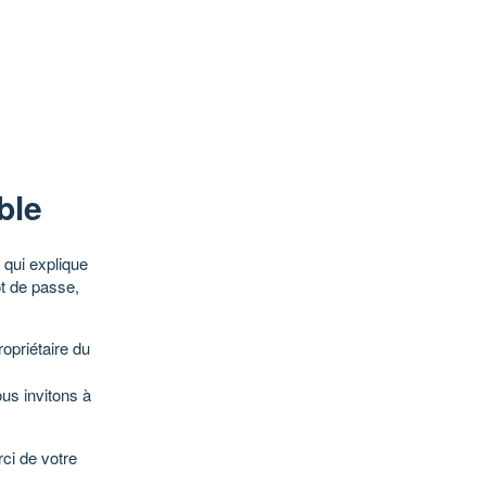
ble
qui explique
ot de passe,
opriétaire du
ous invitons à
ci de votre