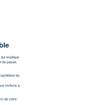
ble
qui explique
ot de passe,
opriétaire du
ous invitons à
ci de votre