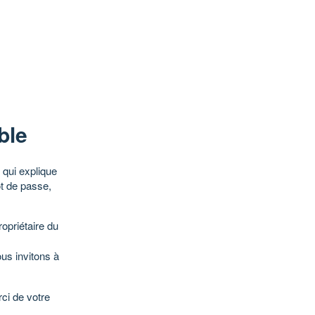
ble
qui explique
ot de passe,
opriétaire du
ous invitons à
ci de votre